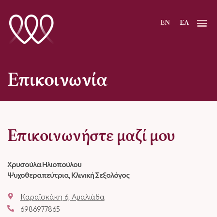
Μετάβαση
στο
EN
ΕΛ
περιεχόμενο
Επικοινωνία
Επικοινωνήστε μαζί μου
Χρυσούλα Ηλιοπούλου
Ψυχοθεραπεύτρια, Κλινική Σεξολόγος
Καραϊσκάκη 6, Αμαλιάδα
6986977865