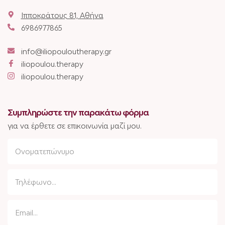
Ιπποκράτους 81, Αθήνα
6986977865
info@iliopouloutherapy.gr
iliopoulou.therapy
iliopoulou.therapy
Συμπληρώστε την παρακάτω φόρμα
για να έρθετε σε επικοινωνία μαζί μου.
N
a
m
P
e
h
o
E
n
m
e