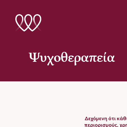
Μετάβαση
στο
περιεχόμενο
Ψυχοθεραπεία
Δεχόμενη ότι κάθ
περιορισμούς, χρ