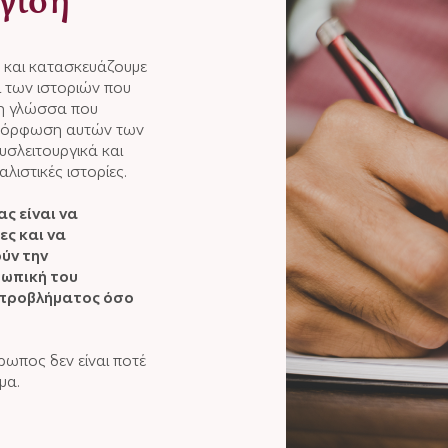
γιση
ε και κατασκευάζουμε
ι των ιστοριών που
 η γλώσσα που
ιαμόρφωση αυτών των
υσλειτουργικά και
λιστικές ιστορίες.
ς είναι να
ες και να
ύν την
σωπική του
 προβλήματος όσο
ρωπος δεν είναι ποτέ
μα.